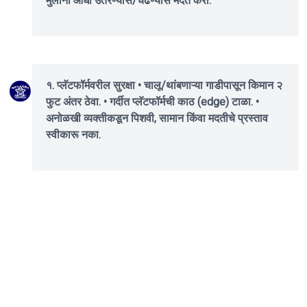
मुलांना आधी उतरण्यास/चढण्यास मदत करा.
१. प्लॅटफॉर्मवरील सुरक्षा • चालू/थांबणाऱ्या गाडीपासून किमान २
फुट अंतर ठेवा. • गर्दीत प्लॅटफॉर्मची काठ (edge) टाळा. •
अनोळखी व्यक्तीकडून पिशवी, सामान किंवा मदतीचे प्रस्ताव
स्वीकारू नका.